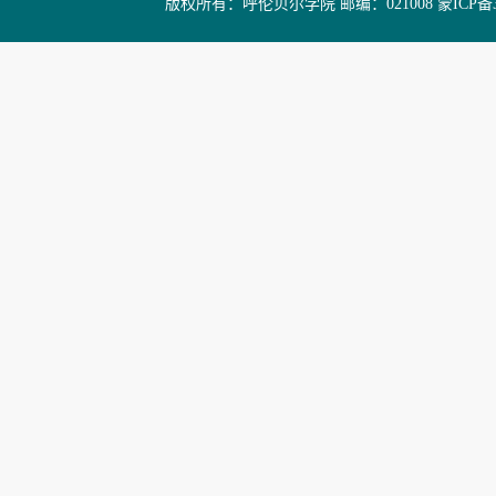
版权所有：呼伦贝尔学院 邮编：021008 蒙ICP